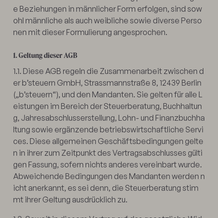
e Beziehungen in männlicher Form erfolgen, sind sow
ohl männliche als auch weibliche sowie diverse Perso
nen mit dieser Formulierung angesprochen.
1. Geltung dieser AGB
1.1. Diese AGB regeln die Zusammenarbeit zwischen d
er b’steuern GmbH, Strassmannstraße 8, 12439 Berlin
(„b’steuern“), und den Mandanten. Sie gelten für alle L
eistungen im Bereich der Steuerberatung, Buchhaltun
g, Jahresabschlusserstellung, Lohn- und Finanzbuchha
ltung sowie ergänzende betriebswirtschaftliche Servi
ces. Diese allgemeinen Geschäftsbedingungen gelte
n in ihrer zum Zeitpunkt des Vertragsabschlusses gülti
gen Fassung, sofern nichts anderes vereinbart wurde.
Abweichende Bedingungen des Mandanten werden n
icht anerkannt, es sei denn, die Steuerberatung stim
mt ihrer Geltung ausdrücklich zu.