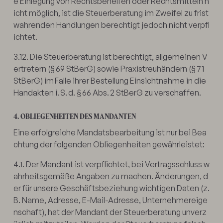
e Einlegung von Rechtsbehelfen oder Rechtsmitteln n
icht möglich, ist die Steuerberatung im Zweifel zu frist
wahrenden Handlungen berechtigt jedoch nicht verpfl
ichtet.
3.12. Die Steuerberatung ist berechtigt, allgemeinen V
ertretern (§ 69 StBerG) sowie Praxistreuhändern (§ 71
StBerG) im Falle ihrer Bestellung Einsichtnahme in die
Handakten i. S. d. § 66 Abs. 2 StBerG zu verschaffen.
4. OBLIEGENHEITEN DES MANDANTEN
Eine erfolgreiche Mandatsbearbeitung ist nur bei Bea
chtung der folgenden Obliegenheiten gewährleistet:
4.1. Der Mandant ist verpflichtet, bei Vertragsschluss w
ahrheitsgemäße Angaben zu machen. Änderungen, d
er für unsere Geschäftsbeziehung wichtigen Daten (z.
B. Name, Adresse, E-Mail-Adresse, Unternehmereige
nschaft), hat der Mandant der Steuerberatung unverz