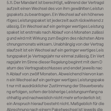
5.11. Der Mandant ist berechtigt, während der Vertragsl
aufzeit einen Wechsel des von ihm gewählten Leistun
gspakets zu beantragen. Ein Wechsel auf ein höherwe
rtiges Leistungspaket ist jederzeit auch rückwirkend z
ulässig. Ein Wechsel auf ein geringer wertiges Leistung
spaket ist erstmals nach Ablauf von 6 Monaten zulässi
g und wird mit Wirkung zum Beginn des nächsten Abre
chnungsmonats wirksam. Unabhängig von der Vertrag
slaufzeit ist ein Wechsel auf ein geringer wertiges Leis
tungspaket je Vertragsjahr nur einmal zulässig. Ein Vert
ragsjahr im Sinne dieser Regelung beginnt mit dem D
atum des Vertragsabschlusses und endet jeweils nac
h Ablauf von zwölf Monaten. Abweichend hiervon kan
n ein Wechsel auf ein geringer wertiges Leistungspake
t nur mit ausdrücklicher Zustimmung der Steuerberatu
ng erfolgen, sofern der bisherige Leistungsumfang na
chhaltig und nachweislich nicht mehr erforderlich ist;
ein Anspruch hierauf besteht nicht. Maßgeblich für die
Abrechnung nach einem Paketwechsel ist jeweils die