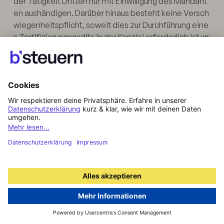
der Tätigkeit Dritten nur mit Einwilligung des Mandant
en aushändigen. Darüber hinaus besteht keine Versch
wiegenheitspflicht, soweit dies zur Durchführung eine
s Zertifizierungsaudits in der Kanzlei erforderlich ist un
d die insoweit tätigen Personen ihrerseits über ihre V
erschwiegenheitspflicht belehrt worden sind. Der Ma
ndant erklärt sich damit einverstanden, dass durch de
n Zertifizierer/Auditor Einsicht in von der Steuerberatu
ng angelegte und geführte Handakten genommen wir
d.
9.6. Die Steuerberatung hat beim Versand bzw. Überm
ittlung von Unterlagen, Dokumenten, Arbeitsergebnis
sen etc. auf Papier oder in elektronischer Form die Ve
rschwiegenheitsverpflichtung zu beachten. Der Mand
ant stellt seinerseits sicher, dass er ebenfalls alle Sich
erungsmaßnahmen beachtet, dass die dem Mandant
en zugeleiteten Papiere oder Dateien nur den hierfür
zuständigen Stellen zugehen.