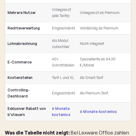
Unbegrenzt
Mehrere Nutzer
Unbegrenzt ab Premium
(alle Tarife)
Rechteverwaltung
Eingeschränkt
Vollständig ab Premium
Als Modul
Lohnabrechnung
Nicht integriert
zubuchbar
40+
Spezialtarife ab 84,90
E-Commerce
Schnittstellen
€/Monat
Kostenstellen
Tarif L und XL
Ab Smart-Tarif
Controlling-
Eingeschränkt
Ab Premium-Tarif
Dashboard
Exklusiver Rabatt von
6 Monate
6 Monate kostenlos
b'steuern
kostenlos
Was die Tabelle nicht zeigt:
Bei Lexware Office zahlen