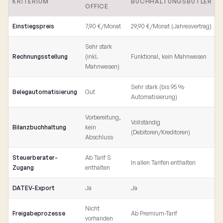
KRITERIUM
BUCHHALTUNGSBUTLER
OFFICE
Einstiegspreis
7,90 €/Monat
29,90 €/Monat (Jahresvertrag)
Sehr stark
Rechnungsstellung
(inkl.
Funktional, kein Mahnwesen
Mahnwesen)
Sehr stark (bis 95 %
Belegautomatisierung
Gut
Automatisierung)
Vorbereitung,
Vollständig
Bilanzbuchhaltung
kein
(Debitoren/Kreditoren)
Abschluss
Steuerberater-
Ab Tarif S
In allen Tarifen enthalten
Zugang
enthalten
DATEV-Export
Ja
Ja
Nicht
Freigabeprozesse
Ab Premium-Tarif
vorhanden