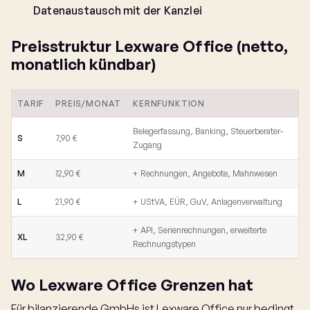
Datenaustausch mit der Kanzlei
Preisstruktur Lexware Office (netto,
monatlich kündbar)
TARIF
PREIS/MONAT
KERNFUNKTION
Belegerfassung, Banking, Steuerberater-
S
7,90 €
Zugang
M
12,90 €
+ Rechnungen, Angebote, Mahnwesen
L
21,90 €
+ UStVA, EÜR, GuV, Anlagenverwaltung
+ API, Serienrechnungen, erweiterte
XL
32,90 €
Rechnungstypen
Wo Lexware Office Grenzen hat
Für bilanzierende GmbHs ist Lexware Office nur bedingt