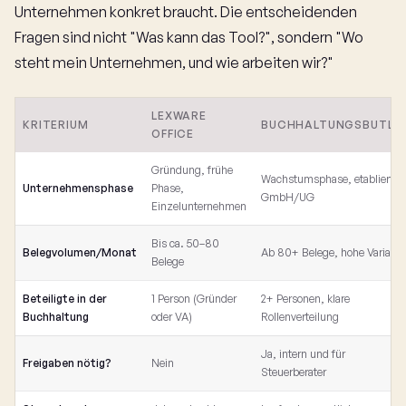
Unternehmen konkret braucht. Die entscheidenden
Fragen sind nicht "Was kann das Tool?", sondern "Wo
steht mein Unternehmen, und wie arbeiten wir?"
LEXWARE
KRITERIUM
BUCHHALTUNGSBUTLE
OFFICE
Gründung, frühe
Wachstumsphase, etablierte
Unternehmensphase
Phase,
GmbH/UG
Einzelunternehmen
Bis ca. 50–80
Belegvolumen/Monat
Ab 80+ Belege, hohe Varianz
Belege
Beteiligte in der
1 Person (Gründer
2+ Personen, klare
Buchhaltung
oder VA)
Rollenverteilung
Ja, intern und für
Freigaben nötig?
Nein
Steuerberater