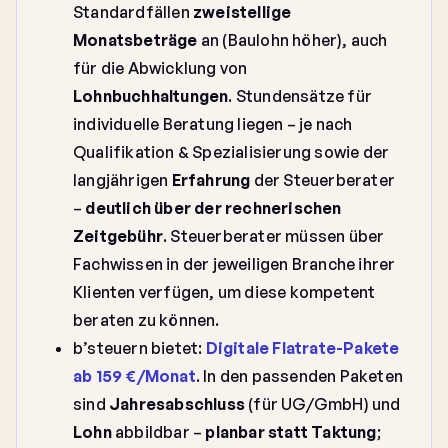
Standardfällen
zweistellige
Monatsbeträge
an (Baulohn höher), auch
für die Abwicklung von
Lohnbuchhaltungen
. Stundensätze für
individuelle Beratung liegen – je nach
Qualifikation & Spezialisierung sowie der
langjährigen
Erfahrung
der Steuerberater
–
deutlich über der rechnerischen
Zeitgebühr
. Steuerberater müssen über
Fachwissen in der jeweiligen Branche ihrer
Klienten verfügen, um diese kompetent
beraten zu können.
b’steuern bietet:
Digitale Flatrate-Pakete
ab 159 €/Monat
. In den passenden Paketen
sind
Jahresabschluss
(für UG/GmbH) und
Lohn
abbildbar –
planbar statt Taktung
;