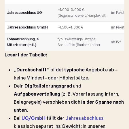
~1.000–3.000 €
Jahresabschluss UG
im Paket en
(Gegenstandswert/Komplexität)
Jahresabschluss GmbH
~1.500–4.000 €
im Paket en
Lohnabrechnung je
typ. zweistellige Beträge;
ab 15 €
Mitarbeiter (mtl.)
Sonderfälle (Baulohn) höher
Lesart der Tabelle:
„Durchschnitt“
bildet
typische
Angebote ab –
keine Mindest- oder Höchstsätze.
Dein
Digitalisierungsgrad
und
Aufgabenverteilung
(z. B. Vorerfassung intern,
Belegregeln) verschieben dich
in der Spanne nach
unten
.
Bei
UG/GmbH
fällt der
Jahresabschluss
klassisch separat ins Gewicht; in unseren