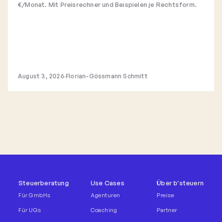
€/Monat. Mit Preisrechner und Beispielen je Rechtsform.
August 3, 2026
·
Florian-Gössmann Schmitt
Steuerberatung
Use Cases
Über b'steuern
Für GmbHs
Agenturen
Preise
Für UGs
Coaching
Partner