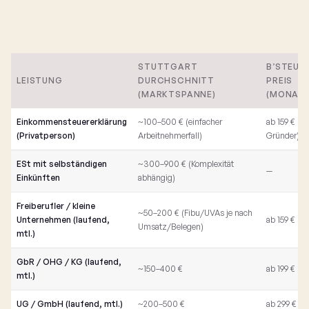
STUTTGART
B’STEUE
LEISTUNG
DURCHSCHNITT
PREIS
(MARKTSPANNE)
(MONATS
Einkommensteuererklärung
~100–500 € (einfacher
ab 159 € (fü
(Privatperson)
Arbeitnehmerfall)
Gründer)
ESt mit selbständigen
~300–900 € (Komplexität
—
Einkünften
abhängig)
Freiberufler / kleine
~50–200 € (Fibu/UVAs je nach
Unternehmen (laufend,
ab 159 €
Umsatz/Belegen)
mtl.)
GbR / OHG / KG (laufend,
~150–400 €
ab 199 €
mtl.)
UG / GmbH (laufend, mtl.)
~200–500 €
ab 299 €