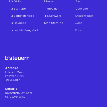
Für GbRs
Fitness
Blog
Für Startups
Immobilien
Über uns
Für Selbstständige
IT & Software
Steuerwissen
Für Holdings
Tech-Startups
Jobs
Für Buchhaltungstool
Shop
Adresse
bsteuern GmbH
Postfach 110529
10835 Berlin
Kontakt
hello@bsteuern.com
tel: 03075436150