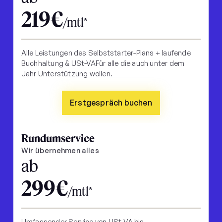
219€
/mtl*
Alle Leistungen des Selbststarter-Plans + laufende
Buchhaltung & USt-VAFür alle die auch unter dem
Jahr Unterstützung wollen.
Erstgespräch buchen
Rundumservice
Wir übernehmen alles
ab
299€
/mtl*
Umfassender Service von USt-VA bis