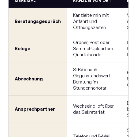
MERKMAL
KANZLEI VOR ORT
B'ST
Kanzleitermin mit
Vide
Beratungsgespräch
Anfahrt und
dein
Öffnungszeiten
Steu
Ordner, Post oder
Dire
Belege
Sammel-Upload am
Offi
Quartalsende
Penn
StBVV nach
Fest
Gegenstandswert,
Abrechnung
Selb
Beratung im
GmbH
Stundenhonorar
Ein 
Wechselnd, oft über
Ansprechpartner
bena
das Sekretariat
Steu
Struk
Telefon und E-Mail,
zuge