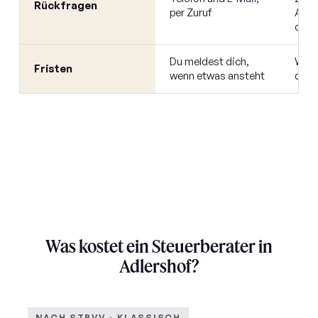
Rückfragen
per Zuruf
Antw
oder
Du meldest dich,
Wir 
Fristen
wenn etwas ansteht
die F
Was kostet ein Steuerberater in
Adlershof?
NACH STBVV -
KLASSISCH