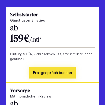
Selbststarter
Günstigster Einstieg
ab
159€
/mtl*
Prüfung & EÜR, Jahresabschluss, Steuererklärungen
(jährlich)
Erstgespräch buchen
Vorsorge
Mit monatlichem Review
ab