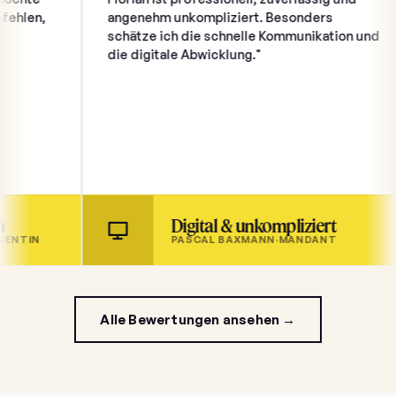
n,
angenehm unkompliziert. Besonders
schätze ich die schnelle Kommunikation und
die digitale Abwicklung."
Digital & unkompliziert
N
PASCAL BAXMANN
·
MANDANT
Alle Bewertungen ansehen →